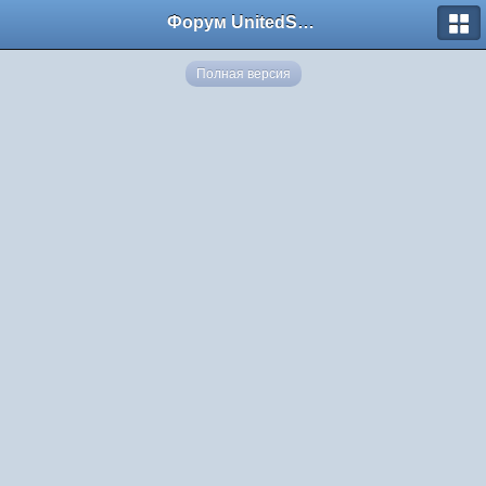
Форум UnitedSouth
Полная версия