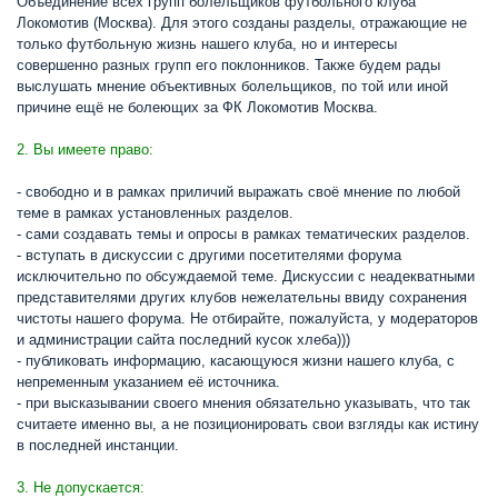
Объединение всех групп болельщиков футбольного клуба
Локомотив (Москва). Для этого созданы разделы, отражающие не
только футбольную жизнь нашего клуба, но и интересы
совершенно разных групп его поклонников. Также будем рады
выслушать мнение объективных болельщиков, по той или иной
причине ещё не болеющих за ФК Локомотив Москва.
2. Вы имеете право:
- свободно и в рамках приличий выражать своё мнение по любой
теме в рамках установленных разделов.
- сами создавать темы и опросы в рамках тематических разделов.
- вступать в дискуссии с другими посетителями форума
исключительно по обсуждаемой теме. Дискуссии с неадекватными
представителями других клубов нежелательны ввиду сохранения
чистоты нашего форума. Не отбирайте, пожалуйста, у модераторов
и администрации сайта последний кусок хлеба)))
- публиковать информацию, касающуюся жизни нашего клуба, с
непременным указанием её источника.
- при высказывании своего мнения обязательно указывать, что так
считаете именно вы, а не позиционировать свои взгляды как истину
в последней инстанции.
3. Не допускается: