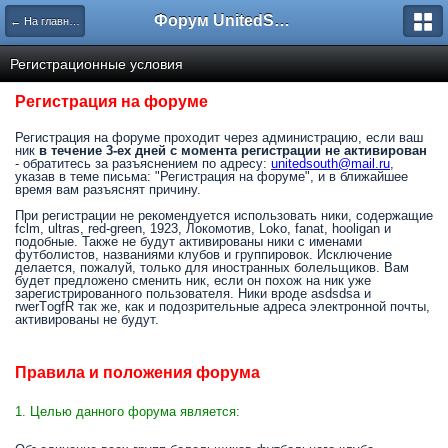
Форум UnitedSouth
← На главную
Регистрационные условия
Регистрация на форуме
Регистрация на форуме проходит через администрацию, если ваш
ник
в течение 3-ех дней с момента регистрации не активирован
- обратитесь за разъяснением по адресу:
unitedsouth@mail.ru
,
указав в теме письма: "Регистрация на форуме", и в ближайшее
время вам разъяснят причину.
При регистрации не рекомендуется использовать ники, содержащие
fclm, ultras, red-green, 1923, Локомотив, Loko, fanat, hooligan и
подобные. Также не будут активированы ники с именами
футболистов, названиями клубов и группировок. Исключение
делается, пожалуй, только для иностранных болельщиков. Вам
будет предложено сменить ник, если он похож на ник уже
зарегистрированного пользователя. Ники вроде asdsdsa и
rwerTоgfR так же, как и подозрительные адреса электронной почты,
активированы не будут.
Правила и положения форума
1. Целью данного форума является: