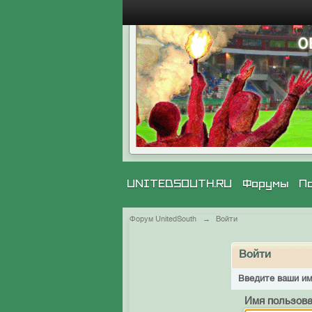
UNITEDSOUTH.RU
Форумы
П
Форум UnitedSouth
→
Войти
Войти
Введите ваши им
Имя пользова