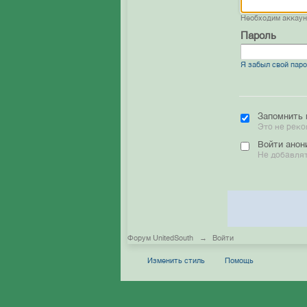
Необходим аккау
Пароль
Я забыл свой пар
Запомнить 
Это не реко
Войти анон
Не добавлят
Форум UnitedSouth
→
Войти
Изменить стиль
Помощь