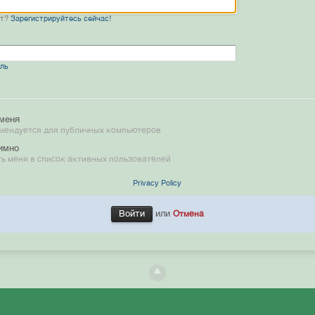
нт?
Зарегистрируйтесь сейчас!
оль
меня
мендуется для публичных компьютеров
имно
ь меня в список активных пользователей
Privacy Policy
или
Отмена